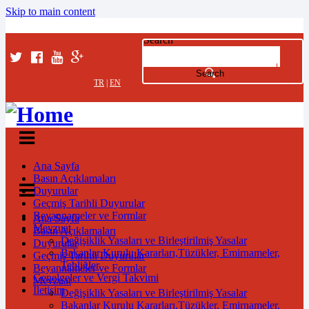
Skip to main content
Search
TR
|
EN
Ana Sayfa
Basın Açıklamaları
Duyurular
Geçmiş Tarihli Duyurular
Beyannameler ve Formlar
Ana Sayfa
Mevzuat
Basın Açıklamaları
Değişiklik Yasaları ve Birleştirilmiş Yasalar
Duyurular
Bakanlar Kurulu Kararları,Tüzükler, Emirnameler,
Geçmiş Tarihli Duyurular
Tebliğler
Beyannameler ve Formlar
Genelgeler ve Vergi Takvimi
Mevzuat
İletişim
Değişiklik Yasaları ve Birleştirilmiş Yasalar
Bakanlar Kurulu Kararları,Tüzükler, Emirnameler,