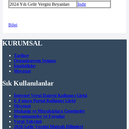
2024 Yılı Gelir Vergisi Beyanları
İndir
Bilgi
KURUMSAL
Tarihçe
Organizasyon Şeması
İstatistikler
Mevzuat
Sık Kullanılanlar
İnternet Vergi Dairesi Kullanıcı Girişi
E-Fatura Portal Kullanıcı Girişi
Mevzuat
Muhasip ve Murakıplara Genelgeler
Beyannameler ve Formlar
Vergi Takvimi
2026 Gelir Vergisi Matrah Dilimleri